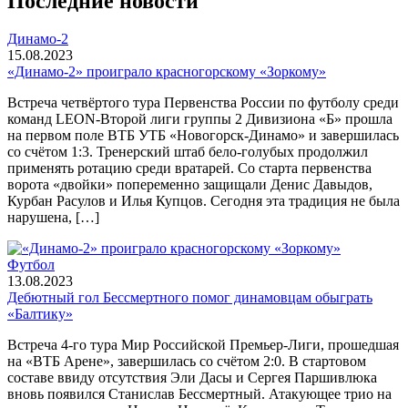
Последние новости
Динамо-2
15.08.2023
«Динамо-2» проиграло красногорскому «Зоркому»
Встреча четвёртого тура Первенства России по футболу среди
команд LEON-Второй лиги группы 2 Дивизиона «Б» прошла
на первом поле ВТБ УТБ «Новогорск-Динамо» и завершилась
со счётом 1:3. Тренерский штаб бело-голубых продолжил
применять ротацию среди вратарей. Со старта первенства
ворота «двойки» попеременно защищали Денис Давыдов,
Курбан Расулов и Илья Купцов. Сегодня эта традиция не была
нарушена, […]
Футбол
13.08.2023
Дебютный гол Бессмертного помог динамовцам обыграть
«Балтику»
Встреча 4-го тура Мир Российской Премьер-Лиги, прошедшая
на «ВТБ Арене», завершилась со счётом 2:0. В стартовом
составе ввиду отсутствия Эли Дасы и Сергея Паршивлюка
вновь появился Станислав Бессмертный. Атакующее трио на