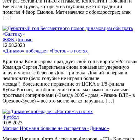
этот раз составили Николя Нгамалё, Константин Тюкавин и
Вячеслав Грулёв, которым из глубины уже по традиции
помогал Фёдор Смолов. Матч начался с обоюдоострых атак
[…]
ЖФК Динамо
12.08.2023
«Динамо» побеждает «Ростов» в гостях
Кристина Комиссарова празднует свой гол в ворота «Ростова»
Команда Сергея Лаврентьева снова показывает уверенную
игру и увозит с берегов Дона три очка. Долгий перерыв в
чемпионате (бело-голубые не играли больше
месяца!), болезненное поражение от ЦСКА в 1/8 финала
Кубка России, возобновление сезона матчами с не самыми
простыми соперниками («Звезда-2005» дома, «Рязань-ВДВ» в
Орехово-Зуеве) – всё это могло легко нарушить […]
Футбол
9.08.2023
Матиас Норманн больше не сыграет за «Динамо»
Матиас Норманн. Фото Александр Федоров, «СЭ» Как стало