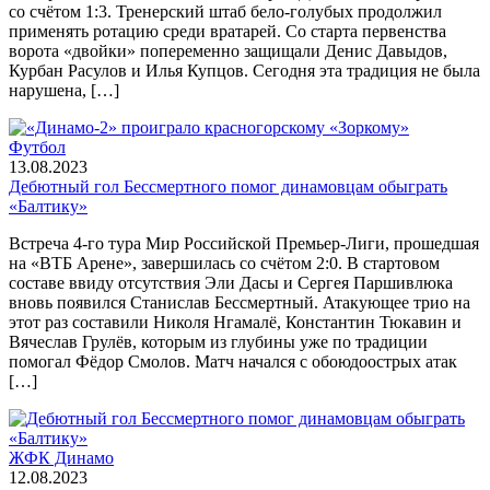
со счётом 1:3. Тренерский штаб бело-голубых продолжил
применять ротацию среди вратарей. Со старта первенства
ворота «двойки» попеременно защищали Денис Давыдов,
Курбан Расулов и Илья Купцов. Сегодня эта традиция не была
нарушена, […]
Футбол
13.08.2023
Дебютный гол Бессмертного помог динамовцам обыграть
«Балтику»
Встреча 4-го тура Мир Российской Премьер-Лиги, прошедшая
на «ВТБ Арене», завершилась со счётом 2:0. В стартовом
составе ввиду отсутствия Эли Дасы и Сергея Паршивлюка
вновь появился Станислав Бессмертный. Атакующее трио на
этот раз составили Николя Нгамалё, Константин Тюкавин и
Вячеслав Грулёв, которым из глубины уже по традиции
помогал Фёдор Смолов. Матч начался с обоюдоострых атак
[…]
ЖФК Динамо
12.08.2023