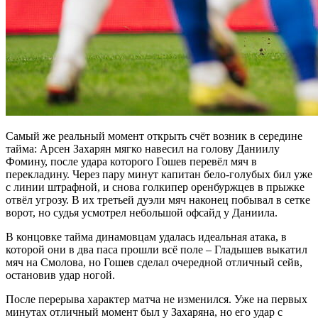
Самый же реальный момент открыть счёт возник в середине
тайма: Арсен Захарян мягко навесил на голову Даниилу
Фомину, после удара которого Гошев перевёл мяч в
перекладину. Через пару минут капитан бело-голубых бил уже
с линии штрафной, и снова голкипер оренбуржцев в прыжке
отвёл угрозу. В их третьей дуэли мяч наконец побывал в сетке
ворот, но судья усмотрел небольшой офсайд у Даниила.
В концовке тайма динамовцам удалась идеальная атака, в
которой они в два паса прошли всё поле – Гладышев выкатил
мяч на Смолова, но Гошев сделал очередной отличный сейв,
остановив удар ногой.
После перерыва характер матча не изменился. Уже на первых
минутах отличный момент был у Захаряна, но его удар с