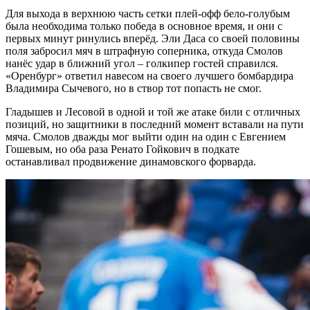
Для выхода в верхнюю часть сетки плей-офф бело-голубым
была необходима только победа в основное время, и они с
первых минут ринулись вперёд. Эли Даса со своей половины
поля забросил мяч в штрафную соперника, откуда Смолов
нанёс удар в ближний угол – голкипер гостей справился.
«Оренбург» ответил навесом на своего лучшего бомбардира
Владимира Сычевого, но в створ тот попасть не смог.
Гладышев и Лесовой в одной и той же атаке били с отличных
позиций, но защитники в последний момент вставали на пути
мяча. Смолов дважды мог выйти один на один с Евгением
Гошевым, но оба раза Ренато Гойкович в подкате
останавливал продвижение динамовского форварда.