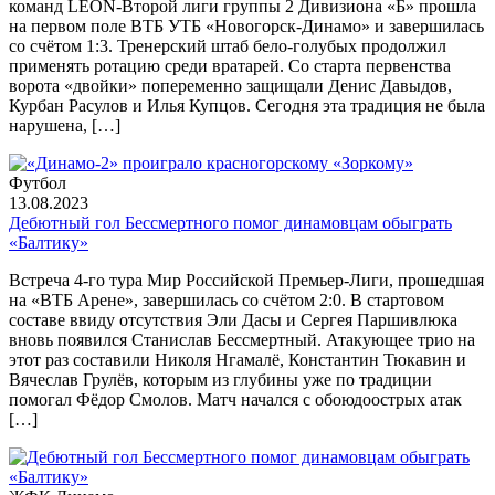
команд LEON-Второй лиги группы 2 Дивизиона «Б» прошла
на первом поле ВТБ УТБ «Новогорск-Динамо» и завершилась
со счётом 1:3. Тренерский штаб бело-голубых продолжил
применять ротацию среди вратарей. Со старта первенства
ворота «двойки» попеременно защищали Денис Давыдов,
Курбан Расулов и Илья Купцов. Сегодня эта традиция не была
нарушена, […]
Футбол
13.08.2023
Дебютный гол Бессмертного помог динамовцам обыграть
«Балтику»
Встреча 4-го тура Мир Российской Премьер-Лиги, прошедшая
на «ВТБ Арене», завершилась со счётом 2:0. В стартовом
составе ввиду отсутствия Эли Дасы и Сергея Паршивлюка
вновь появился Станислав Бессмертный. Атакующее трио на
этот раз составили Николя Нгамалё, Константин Тюкавин и
Вячеслав Грулёв, которым из глубины уже по традиции
помогал Фёдор Смолов. Матч начался с обоюдоострых атак
[…]