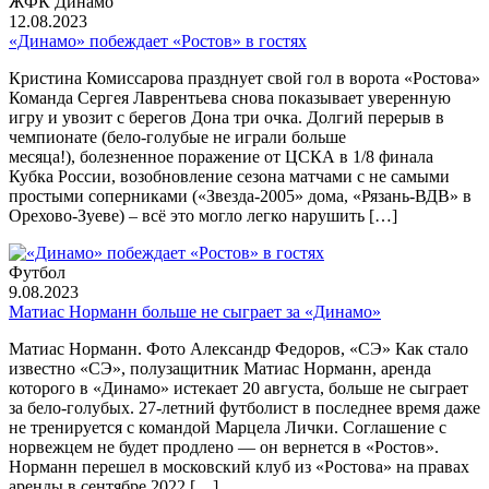
ЖФК Динамо
12.08.2023
«Динамо» побеждает «Ростов» в гостях
Кристина Комиссарова празднует свой гол в ворота «Ростова»
Команда Сергея Лаврентьева снова показывает уверенную
игру и увозит с берегов Дона три очка. Долгий перерыв в
чемпионате (бело-голубые не играли больше
месяца!), болезненное поражение от ЦСКА в 1/8 финала
Кубка России, возобновление сезона матчами с не самыми
простыми соперниками («Звезда-2005» дома, «Рязань-ВДВ» в
Орехово-Зуеве) – всё это могло легко нарушить […]
Футбол
9.08.2023
Матиас Норманн больше не сыграет за «Динамо»
Матиас Норманн. Фото Александр Федоров, «СЭ» Как стало
известно «СЭ», полузащитник Матиас Норманн, аренда
которого в «Динамо» истекает 20 августа, больше не сыграет
за бело-голубых. 27-летний футболист в последнее время даже
не тренируется с командой Марцела Лички. Соглашение с
норвежцем не будет продлено — он вернется в «Ростов».
Норманн перешел в московский клуб из «Ростова» на правах
аренды в сентябре 2022 […]