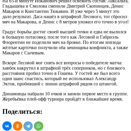
На 65-й минуте Йоканович решил освежить состав: Лаксальта,
Гладышева и Смолова сменили Дмитрий Скопинцев, Денис
Макаров и Константин Тюкавин. И уже через 5 минут это
дало результат. Даса нашёл в штрафной Лесового, тот сбросил
мяч на Макарова, и Денис с 8 метров уложил его точно в угол!
Градус борьбы достиг своей высшей точки и едва не вылился
в большую потасовку, после того как Лесовой и Габриэль
Флорентин не поделили мяч на бровке. По итогам эпизода
жёлтые карточки получили оба зачинщика конфликта, а также
Макаров с Сычевым.
Вскоре Лесовой мог снять все вопросы о победителе матча:
хавбек накрутил в штрафной трёх соперников, но с близкого
расстояния пробил точно в Гошева. У гостей же был всего
один шанс спастись, который не использовал Александр
Эктов, пробивший с линии штрафной рядом со штангой.
Динамовцы набрали 10 очков и заняли первое место в группе.
Жеребьёвка плей-офф турнира пройдёт в ближайшее время.
Поделиться: