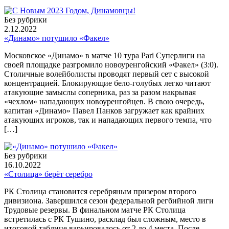
Без рубрики
2.12.2022
«Динамо» потушило «Факел»
Московское «Динамо» в матче 10 тура Pari Суперлиги на
своей площадке разгромило новоуренгойский «Факел» (3:0).
Столичные волейболисты проводят первый сет с высокой
концентрацией. Блокирующие бело-голубых легко читают
атакующие замыслы соперника, раз за разом накрывая
«чехлом» нападающих новоуренгойцев. В свою очередь,
капитан «Динамо» Павел Панков загружает как крайних
атакующих игроков, так и нападающих первого темпа, что
[…]
Без рубрики
16.10.2022
«Столица» берёт серебро
РК Столица становится серебряным призером второго
дивизиона. Завершился сезон федеральной регбийной лиги
Трудовые резервы. В финальном матче РК Столица
встретилась с РК Тушино, расклад был сложным, место в
итоговой таблице варьировалось от 2 до 4 места. После