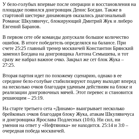
У бело-голубых впервые после операции и восстановления на
площадке появился доигровщик Денис Богдан. Также в
стартовой шестерке динамовцев оказались диагональный
Романас Шкулявичус, блокирующий Дмитрий Жук и либеро
Евгений Баранов.
В первом сете обе команды допускали большое количество
ошибок. В итоге победитель определялся на балансе. При
счете 25:25 главный тренер москвичей Константин Брянский
заменил Богдана на доигровщика Антона Семышева, и тот
сразу же набрал важное очко. Закрыл же сет блок Жука –
27:25.
Вторая партия идет по похожему сценарию, однако в ее
середине бело-голубые стабилизируют подачу выходят вперед
на несколько очков благодаря удачным действиям на блоке и
реализации доигровочных мячей. Этот перевес и становится
решающим – 25:19.
На старте третьего сета «Динамо» выигрывает несколько
брейковых очков благодаря блоку Жука, атакам Шкулявичуса
и доигровщика Ярослава Подлесных (10:6). Ни сил, ни
умения на ответ у «Нефтяника» не находится. 25:14 и 3:0 –
очередная победа москвичей.