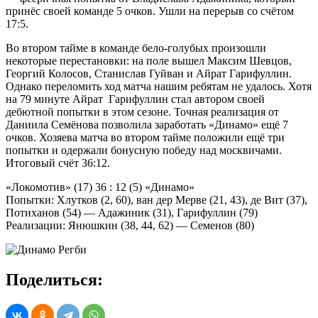
принёс своей команде 5 очков. Ушли на перерыв со счётом
17:5.
Во втором тайме в команде бело-голубых произошли
некоторые перестановки: на поле вышел Максим Шевцов,
Георгий Колосов, Станислав Гуйван и Айрат Гарифуллин.
Однако переломить ход матча нашим ребятам не удалось. Хотя
на 79 минуте Айрат Гарифуллин стал автором своей
дебютной попытки в этом сезоне. Точная реализация от
Даниила Семёнова позволила заработать «Динамо» ещё 7
очков. Хозяева матча во втором тайме положили ещё три
попытки и одержали бонусную победу над москвичами.
Итоговый счёт 36:12.
«Локомотив» (17) 36 : 12 (5) «Динамо»
Попытки: Хлутков (2, 60), ван дер Мерве (21, 43), де Вит (37),
Потиханов (54) — Адажиник (31), Гарифуллин (79)
Реализации: Янюшкин (38, 44, 62) — Семенов (80)
Поделиться: