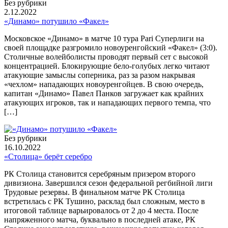
Без рубрики
2.12.2022
«Динамо» потушило «Факел»
Московское «Динамо» в матче 10 тура Pari Суперлиги на
своей площадке разгромило новоуренгойский «Факел» (3:0).
Столичные волейболисты проводят первый сет с высокой
концентрацией. Блокирующие бело-голубых легко читают
атакующие замыслы соперника, раз за разом накрывая
«чехлом» нападающих новоуренгойцев. В свою очередь,
капитан «Динамо» Павел Панков загружает как крайних
атакующих игроков, так и нападающих первого темпа, что
[…]
Без рубрики
16.10.2022
«Столица» берёт серебро
РК Столица становится серебряным призером второго
дивизиона. Завершился сезон федеральной регбийной лиги
Трудовые резервы. В финальном матче РК Столица
встретилась с РК Тушино, расклад был сложным, место в
итоговой таблице варьировалось от 2 до 4 места. После
напряженного матча, буквально в последней атаке, РК