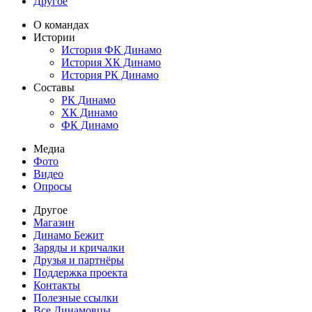
Другое
О командах
Истории
История ФК Динамо
История ХК Динамо
История РК Динамо
Составы
РК Динамо
ХК Динамо
ФК Динамо
Медиа
Фото
Видео
Опросы
Другое
Магазин
Динамо Бежит
Заряды и кричалки
Друзья и партнёры
Поддержка проекта
Контакты
Полезные ссылки
Все Динамовцы