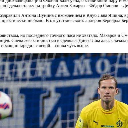
ий дисквалификацию Фабиан Бальбуэна, составивший пару Роман
рц сделал ставку на тройку Арсен Захарян – Фёдор Смолов – Д
оздравили Антона Шунина с вхождением в Клуб Льва Яшина, вр
а практически не было. В отсутствие своих лидеров Бернарда 
нством, но последнего точного паса не хватало. Макаров и Смо
ненцев. Слева же активностью выделялся Диего Лаксальт: сначал
и мощно зарядил с левой – снова чуть выше.