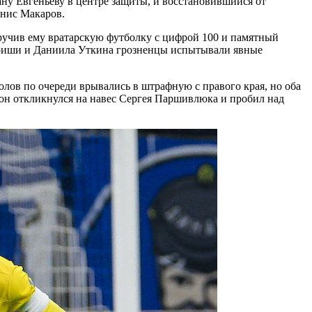
у Евгеньеву в центре защиты, и восстановившийся от
енис Макаров.
учив ему вратарскую футболку с цифрой 100 и памятный
Бериши и Даниила Уткина грозненцы испытывали явные
лов по очереди врывались в штрафную с правого края, но оба
а он откликнулся на навес Сергея Паршивлюка и пробил над