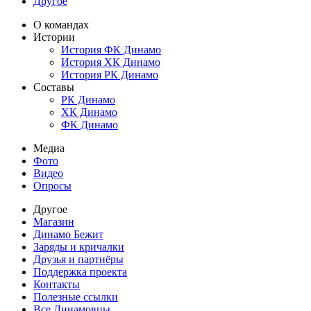
Другое
О командах
Истории
История ФК Динамо
История ХК Динамо
История РК Динамо
Составы
РК Динамо
ХК Динамо
ФК Динамо
Медиа
Фото
Видео
Опросы
Другое
Магазин
Динамо Бежит
Заряды и кричалки
Друзья и партнёры
Поддержка проекта
Контакты
Полезные ссылки
Все Динамовцы