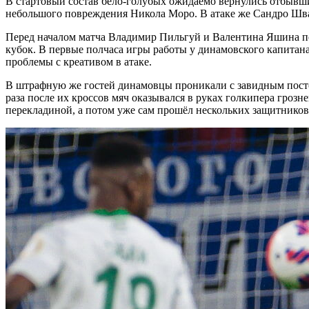
В стартовый состав бело-голубых ожидаемо вернулись отбывш
небольшого повреждения Никола Моро. В атаке же Сандро Шва
Перед началом матча Владимир Пильгуй и Валентина Яшина п
кубок. В первые полчаса игры работы у динамовского капитан
проблемы с креативом в атаке.
В штрафную же гостей динамовцы проникали с завидным постоя
раза после их кроссов мяч оказывался в руках голкипера гроз
перекладиной, а потом уже сам прошёл нескольких защитников 