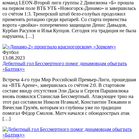
команд LEON-Второй лиги группы 2 Дивизиона «Б» прошла
на первом поле ВТБ УТБ «Новогорск-Динамо» и завершилась
со счётом 1:3. Тренерский штаб бело-голубых продолжил
применять ротацию среди вратарей. Со старта первенства
ворота «двойки» попеременно защищали Денис Давыдов,
Курбан Расулов и Илья Купцов. Сегодня эта традиция не была
нарушена, […]
Футбол
13.08.2023
Дебютный гол Бессмертного помог динамовцам обыграть
«Балтику»
Встреча 4-го тура Мир Российской Премьер-Лиги, прошедшая
на «ВТБ Арене», завершилась со счётом 2:0. В стартовом
составе ввиду отсутствия Эли Дасы и Сергея Паршивлюка
вновь появился Станислав Бессмертный. Атакующее трио на
этот раз составили Николя Нгамалё, Константин Тюкавин и
Вячеслав Грулёв, которым из глубины уже по традиции
помогал Фёдор Смолов. Матч начался с обоюдоострых атак
[…]