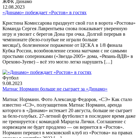
ЖФК Динамо
12.08.2023
«Динамо» побеждает «Ростов» в гостях
Кристина Комиссарова празднует свой гол в ворота «Ростова»
Команда Сергея Лаврентьева снова показывает уверенную
игру и увозит с берегов Дона три очка. Долгий перерыв в
чемпионате (бело-голубые не играли больше
месяца!), болезненное поражение от ЦСКА в 1/8 финала
Кубка России, возобновление сезона матчами с не самыми
простыми соперниками («Звезда-2005» дома, «Рязань-ВДВ» в
Орехово-Зуеве) – всё это могло легко нарушить […]
Футбол
9.08.2023
Матиас Норманн больше не сыграет за «Динамо»
Матиас Норманн. Фото Александр Федоров, «СЭ» Как стало
известно «СЭ», полузащитник Матиас Норманн, аренда
которого в «Динамо» истекает 20 августа, больше не сыграет
за бело-голубых. 27-летний футболист в последнее время даже
не тренируется с командой Марцела Лички. Соглашение с
норвежцем не будет продлено — он вернется в «Ростов».
Норманн перешел в московский клуб из «Ростова» на правах