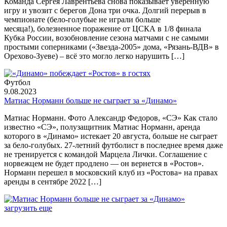
Команда Сергея Лаврентьева снова показывает уверенную
игру и увозит с берегов Дона три очка. Долгий перерыв в
чемпионате (бело-голубые не играли больше
месяца!), болезненное поражение от ЦСКА в 1/8 финала
Кубка России, возобновление сезона матчами с не самыми
простыми соперниками («Звезда-2005» дома, «Рязань-ВДВ» в
Орехово-Зуеве) – всё это могло легко нарушить […]
Футбол
9.08.2023
Матиас Норманн больше не сыграет за «Динамо»
Матиас Норманн. Фото Александр Федоров, «СЭ» Как стало
известно «СЭ», полузащитник Матиас Норманн, аренда
которого в «Динамо» истекает 20 августа, больше не сыграет
за бело-голубых. 27-летний футболист в последнее время даже
не тренируется с командой Марцела Лички. Соглашение с
норвежцем не будет продлено — он вернется в «Ростов».
Норманн перешел в московский клуб из «Ростова» на правах
аренды в сентябре 2022 […]
загрузить еще