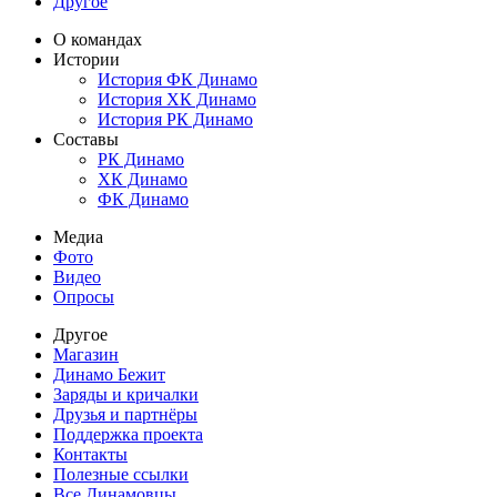
Другое
О командах
Истории
История ФК Динамо
История ХК Динамо
История РК Динамо
Составы
РК Динамо
ХК Динамо
ФК Динамо
Медиа
Фото
Видео
Опросы
Другое
Магазин
Динамо Бежит
Заряды и кричалки
Друзья и партнёры
Поддержка проекта
Контакты
Полезные ссылки
Все Динамовцы