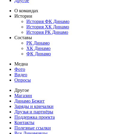
Другое
О командах
Истории
История ФК Динамо
История ХК Динамо
История РК Динамо
Составы
РК Динамо
ХК Динамо
ФК Динамо
Медиа
Фото
Видео
Опросы
Другое
Магазин
Динамо Бежит
Заряды и кричалки
Друзья и партнёры
Поддержка проекта
Контакты
Полезные ссылки
Все Динамовцы