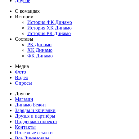
Другое
О командах
Истории
История ФК Динамо
История ХК Динамо
История РК Динамо
Составы
РК Динамо
ХК Динамо
ФК Динамо
Медиа
Фото
Видео
Опросы
Другое
Магазин
Динамо Бежит
Заряды и кричалки
Друзья и партнёры
Поддержка проекта
Контакты
Полезные ссылки
Все Динамовцы