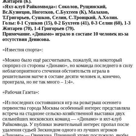
Житарев (К).
«Яхт-клуб Райкомвода»: Соколов, Рущинский,
Вс.Кузнецов, Ноготков, С.Бухтеев (К), Малахов,
Т.Григорьев, Сушков, Селин, С.Троицкий, А.Холин.
Голы: 0-1 Сушков (15), 0-2 Бухтеев (41), 0-3 Селин (60), 1-3
Житарев (70), 1-4 Григорьев (79).
Примечание. «Динамо» играло в составе 10 человек из-за
отсутствия Денисова.
«Известия спорта»:
«Можно было ещё рассчитывать, пожалуй, на некоторый
сюрприз со стороны «Динамо», но команда последнего в силу
неблагоприятного стечения обстоятельств играла в
решительном матче в составе десяти человек и, конечно,
проиграла, но не так много – 1:4».
«Рабочая Газета»:
«Из последних состоявшихся игр на розыгрыш осеннего
первенства города Москвы особенный интерес представляла
встреча на стадионе сельско-хозяйственной выставки двух
сильнейших московских команд — «Динамо» и яхт-клуб
Райкомвода. У публики значительный интерес пропал после
удаления судьей Зискиндом одного из лучших игроков
«Динамо» — Овечкина. Причиной этому послужило, якобы,