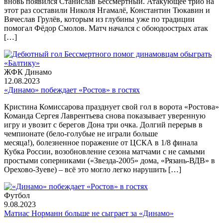
вновь появился Станислав Бессмертный. Атакующее трио на
этот раз составили Николя Нгамалё, Константин Тюкавин и
Вячеслав Грулёв, которым из глубины уже по традиции
помогал Фёдор Смолов. Матч начался с обоюдоострых атак
[…]
ЖФК Динамо
12.08.2023
«Динамо» побеждает «Ростов» в гостях
Кристина Комиссарова празднует свой гол в ворота «Ростова»
Команда Сергея Лаврентьева снова показывает уверенную
игру и увозит с берегов Дона три очка. Долгий перерыв в
чемпионате (бело-голубые не играли больше
месяца!), болезненное поражение от ЦСКА в 1/8 финала
Кубка России, возобновление сезона матчами с не самыми
простыми соперниками («Звезда-2005» дома, «Рязань-ВДВ» в
Орехово-Зуеве) – всё это могло легко нарушить […]
Футбол
9.08.2023
Матиас Норманн больше не сыграет за «Динамо»