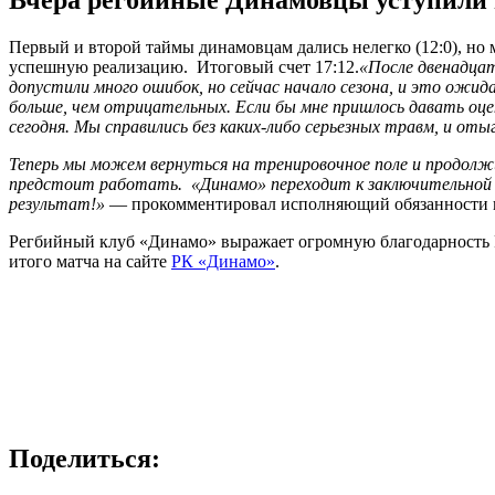
Вчера регбийные Динамовцы уступили в
Первый и второй таймы динамовцам дались нелегко (12:0), но 
успешную реализацию. Итоговый счет 17:12.
«После двенадцат
допустили много ошибок, но сейчас начало сезона, и это ож
больше, чем отрицательных. Если бы мне пришлось давать оцен
сегодня. Мы справились без каких-либо серьезных травм, и от
Теперь мы можем вернуться на тренировочное поле и продолж
предстоит работать. «Динамо» переходит к заключительной 
результат!»
— прокомментировал исполняющий обязанности г
Регбийный клуб «Динамо» выражает огромную благодарность Р
итого матча на сайте
РК «Динамо»
.
Поделиться: