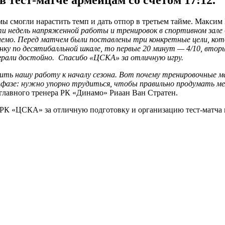
 тест-матче армейцам со счётом 17:12.
мы смогли нарастить темп и дать отпор в третьем тайме. Максим
и недель напряженной работы и тренировок в спортивном зале 
идаемо. Перед матчем были поставлены три конкретные цели, к
ку по десятибалльной шкале, то первые 20 минут — 4/10, вторы
ыграли достойно. Спасибо «ЦСКА» за отличную игру.
ить нашу работу к началу сезона. Вот почему тренировочные м
фазе: нужно упорно трудиться, чтобы правильно продумать ме
лавного тренера РК «Динамо» Риаан Ван Стратен.
К «ЦСКА» за отличную подготовку и организацию тест-матча и 