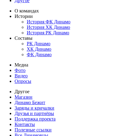
Другое
О командах
Истории
История ФК Динамо
История ХК Динамо
История РК Динамо
Составы
РК Динамо
ХК Динамо
ФК Динамо
Медиа
Фото
Видео
Опросы
Другое
Магазин
Динамо Бежит
Заряды и кричалки
Друзья и партнёры
Поддержка проекта
Контакты
Полезные ссылки
Все Динамовцы