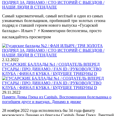
ПОДРЯД ЗА ДИНАМО / СТО ИСТОРИЙ С ВЫЕЗДОВ /
НАШИ ЛЮДИ В СТЕНДАПЕ
Самый харизматичный, самый весёлый и один из самых
узнаваемых болельщиков, пробивший три золотых сезона
подряд и ставший героем нового выпуска «Гусарской
баллады»- Ильич ? ⚡️ Комментарии бесполезны, просто
наслаждайтесь просмотром
2.12.2022
ГУСАРСКИЕ БАЛЛАДЫ №1 / СОЗДАТЕЛЬ ВПЕРЕД
ГУСАРЫ / ПРО ДИНАМО / FAN ID / РУКОВОДСТВО
КЛУБА / ФИНАЛ КУБКА / БУДУЩЕЕ ТРИБУНЫ D
29.11.2022
Памяти Димы Грека из Capitals. Воспоминания болельщика о
погибшем друге и выездах. Динамо в движе
28 ноября 2022 года исполнилось бы 34 года фанату
московского Динамо из бригады Capitals Диме Греку. Дмитрий