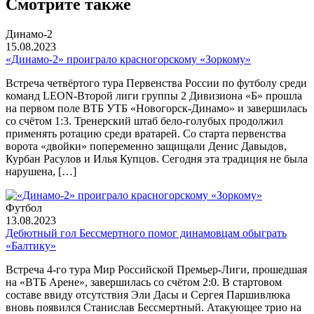
Смотрите также
Динамо-2
15.08.2023
«Динамо-2» проиграло красногорскому «Зоркому»
Встреча четвёртого тура Первенства России по футболу среди
команд LEON-Второй лиги группы 2 Дивизиона «Б» прошла
на первом поле ВТБ УТБ «Новогорск-Динамо» и завершилась
со счётом 1:3. Тренерский штаб бело-голубых продолжил
применять ротацию среди вратарей. Со старта первенства
ворота «двойки» попеременно защищали Денис Давыдов,
Курбан Расулов и Илья Купцов. Сегодня эта традиция не была
нарушена, […]
Футбол
13.08.2023
Дебютный гол Бессмертного помог динамовцам обыграть
«Балтику»
Встреча 4-го тура Мир Российской Премьер-Лиги, прошедшая
на «ВТБ Арене», завершилась со счётом 2:0. В стартовом
составе ввиду отсутствия Эли Дасы и Сергея Паршивлюка
вновь появился Станислав Бессмертный. Атакующее трио на