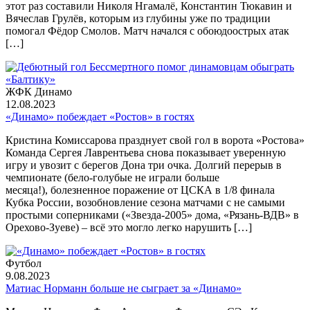
этот раз составили Николя Нгамалё, Константин Тюкавин и
Вячеслав Грулёв, которым из глубины уже по традиции
помогал Фёдор Смолов. Матч начался с обоюдоострых атак
[…]
ЖФК Динамо
12.08.2023
«Динамо» побеждает «Ростов» в гостях
Кристина Комиссарова празднует свой гол в ворота «Ростова»
Команда Сергея Лаврентьева снова показывает уверенную
игру и увозит с берегов Дона три очка. Долгий перерыв в
чемпионате (бело-голубые не играли больше
месяца!), болезненное поражение от ЦСКА в 1/8 финала
Кубка России, возобновление сезона матчами с не самыми
простыми соперниками («Звезда-2005» дома, «Рязань-ВДВ» в
Орехово-Зуеве) – всё это могло легко нарушить […]
Футбол
9.08.2023
Матиас Норманн больше не сыграет за «Динамо»