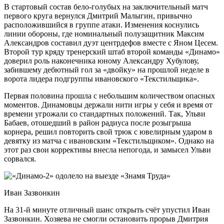
В стартовый состав бело-голубых на заключительный матч
первого круга вернулся Дмитрий Малыгин, привычно
расположившийся в группе атаки. Изменения коснулись
линии обороны, где номинальный полузащитник Максим
Александров составил дуэт центрдефов вместе с Яном Цесем.
Второй тур кряду тренерский штаб второй команды «Динамо»
доверил роль наконечника юному Александру Хубулову,
забившему дебютный гол за «двойку» на прошлой неделе в
ворота лидера подгруппы ивановского «Текстильщика».
Первая половина прошла с небольшим количеством опасных
моментов. Динамовцы держали нити игры у себя и время от
времени угрожали со стандартных положений. Так, Ульви
Бабаев, отошедший в район радиуса после розыгрыша
корнера, решил повторить свой трюк с ювелирным ударом в
девятку из матча с ивановским «Текстильщиком». Однако на
этот раз свои коррективы внесла непогода, и замысел Ульви
сорвался.
Иван Зазвонкин
На 31-й минуте отличный шанс открыть счёт упустил Иван
Зазвонкин. Хозяева не смогли остановить прорыв Дмитрия