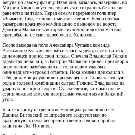
Бегуна по левому флангу. Иван бил, казалось, наверняка, но
Михаил Хвиюзов успел сложиться и сохранить безголевое
равенство на табло. Перед самым перерывом голкипер
«Знамени Труда» вновь отметился сейвом. Бело-голубые
разыграли красивую комбинацию с выводом на ворота
Дмитрия Малыгина, который технично подсекал мяч над
вратарём, но не смог перебросить Хвиюзова.
После выхода на поле Александра Чупаёва команда
Александра Кульчия всерьёз взялась за дело, и этот натиск
динамовцев принёс свои плоды. Сначала Владислав Галкин
заработал пенальти, а Дмитрий Малыгин привёл приговор в
исполнение, разобравшись с голкипером ударом с
одиннадцатиметровой отметки. Пока хозяева приходили в
себя, динамовцы удвоили преимущество. Снова ключевую
роль в голевой комбинации сыграл Галкин. Влад вывел на
ударную позицию Георгия Сулаквелидзе, который после
серии ложных замахов неотразимо уложил мяч в ближний
угол.
Ближе к концу встречи «знаменовцы» размочили счёт.
Даниил Виговский со штрафного закрутил мяч во
вратарскую, откуда беспрепятственно головой пробил
защитник Лев Потапов.