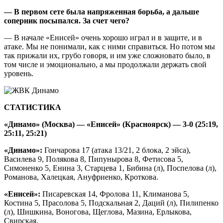
— В первом сете была напряженная борьба, а дальше
соперник посыпался. За счет чего?
— В начале «Енисей» очень хорошо играл и в защите, и в
атаке. Мы не понимали, как с ними справиться. Но потом мы
так прижали их, грубо говоря, и им уже сложновато было, в
том числе и эмоционально, а мы продолжали держать свой
уровень.
СТАТИСТИКА
«Динамо» (Москва) — «Енисей» (Красноярск) — 3-0 (25:19,
25:11, 25:21)
«Динамо»:
Гончарова 17 (атака 13/21, 2 блока, 2 эйса),
Василева 9, Полякова 8, Пипунырова 8, Фетисова 5,
Симоненко 5, Енина 3, Старцева 1, Бибина (л), Поспелова (л),
Романова, Халецкая, Ануфриенко, Кроткова.
«Енисей»:
Писаревская 14, Фролова 11, Климанова 5,
Костина 5, Прасолова 5, Подскальная 2, Даций (л), Пилипенко
(л), Шишкина, Воногова, Щеглова, Мазина, Ерлыкова,
Свирская.