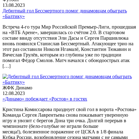
13.08.2023
Дебютный гол Бессмертного помог динамовцам обыграть
«Балтику»
Встреча 4-го тура Мир Российской Премьер-Лиги, прошедшая
на «ВТБ Арене», завершилась со счётом 2:0. В стартовом
составе ввиду отсутствия Эли Дасы и Сергея Паршивлюка
вновь появился Станислав Бессмертный. Атакующее трио на
этот раз составили Николя Нгамалё, Константин Тюкавин и
Вячеслав Грулёв, которым из глубины уже по традиции
помогал Фёдор Смолов. Матч начался с обоюдоострых атак
[…]
ЖФК Динамо
12.08.2023
«Динамо» побеждает «Ростов» в гостях
Кристина Комиссарова празднует свой гол в ворота «Ростова»
Команда Сергея Лаврентьева снова показывает уверенную
игру и увозит с берегов Дона три очка. Долгий перерыв в
чемпионате (бело-голубые не играли больше
месяца!), болезненное поражение от ЦСКА в 1/8 финала
Кубка России, возобновление сезона матчами с не самыми