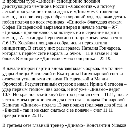
В прошлом туре «Енисей» сенсационно победил
действующего чемпиона России «Локомотив», а потому
легкой прогулки не стоило ждать и «Динамо». Столичная
команда в свою очередь набрала хороший ход, одержав десять
побед подряд во всех турнирах. «Енисей» благодаря атакам
Софьи Писаревской вырвался вперед в начале матча – 9:7.
«Динамо» приближалось вплотную, но к середине партии
команда Александра Перепелкина по-прежнему вела в счете
(16:13). Хозяйки площадки собрались и перехватили
инициативу. В атаке у них разыгралась Наталия Гончарова,
которая в первом сете набрала 12 очков – 11 в атаке и 1 на
блоке. В концовке «Динамо» смело соперника – 25:19.
В начале второй партии вновь завязалась борьба. На точные
удары Элицы Василевой и Екатерины Пипуныровой гостьи
отвечали успешными атаками Писаревской и Марии
Фроловой. Результативный отрезок выдала Ирина Фетисова –
удар первым темпом, два блока, и вот уже «Динамо» ведет
10:7. Но красноярский клуб быстро сравнял счет – 11:11, после
чего камнем преткновения для него стала подача Гончаровой.
Капитан «Динамо» подала 13 раз подряд (включая два эйса), и
«Енисей» так и не смог сняться с ее подачи – счет 11:11
превратился в 25:11.
В третьем сете главный тренер «Динамо» Константин Ушаков