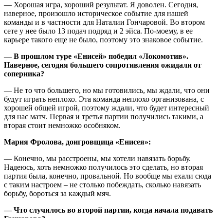
— Хорошая игра, хороший результат. Я доволен. Сегодня,
наверное, произошло историческое событие для нашей
команды и в частности для Наталии Гончаровой. Во втором
сете у нее было 13 подач подряд и 2 эйса. По-моему, в ее
карьере такого еще не было, поэтому это знаковое событие.
— В прошлом туре «Енисей» победил «Локомотив».
Наверное, сегодня большего сопротивления ожидали от
соперника?
— Не то что большего, но мы готовились, мы ждали, что они
будут играть неплохо. Эта команда неплохо организована, с
хорошей общей игрой, поэтому ждали, что будет интересный
для нас матч. Первая и третья партии получились такими, а
вторая стоит немножко особняком.
Мария Фролова, доигровщица «Енисея»:
— Конечно, мы расстроены, мы хотели навязать борьбу.
Надеюсь, хоть немножко получилось это сделать, но вторая
партия была, конечно, провальной. Но вообще мы ехали сюда
с таким настроем – не столько побеждать, сколько навязать
борьбу, бороться за каждый мяч.
— Что случилось во второй партии, когда начала подавать