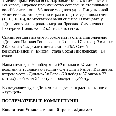
заменил практически весь стартовый состав, в том числе и
Гончарову. Игровое преимущество осталось за столичными
волейболистками – 6:3 после мощного удара Пипуныровой.
«Енисей» самоотверженно играл в защите, сравнивал счет
(11:11, 16:16), но москвички были сильнее. В концовке у
«Динамо» хладнокровно сыграли Ярослава Симоненко и
Екатерина Полякова – 25:21 и 3:0 по сетам.
Самым результативным игроком матча стала диагональная
«Динамо» Наталия Гончарова, набравшая 17 очков (13 в атаке,
2 блока, 2 эйса, реализация атаки – 62%). Самой
результативной у «Енисея» стала Софья Писаревская – 14
очков.
Наша команда с 20 победами и 62 очками в 24 матчах
возглавила турнирную таблицу Суперлиги Paribet. Идущее на
втором месте «Динамо-Ак Барс» (20 побед и 57 очков в 22
матчах) свой матч 24-го тура проведет в субботу.
В следующем туре «Динамо» 2 апреля сыграет на выезде с
«Тулицей».
ПОСЛЕМАТЧЕВЫЕ КОММЕНТАРИИ
Константин Ушаков, главный тренер «Динамо»: